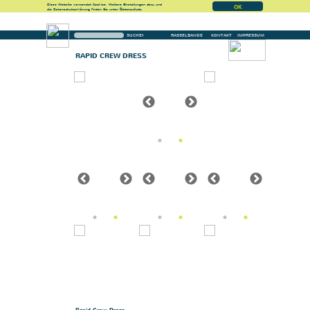
Diese Website verwendet Cookies. Weitere Einstellungen dazu und
OK
die Datenschutzerklärung finden Sie unter
Datenschutz.
RASSELBANDE
KONTAKT
IMPRESSUM
Menü
RAPID CREW DRESS