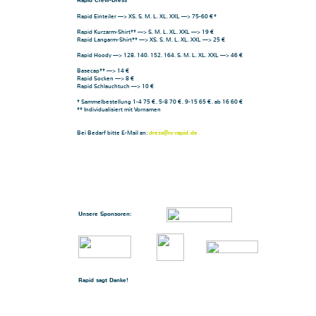
Rapid Crew-Dress
Rapid Einteiler —> XS, S, M, L, XL, XXL —> 75-60 €*
Rapid Kurzarm-Shirt** —> S, M, L, XL, XXL —> 19 €
Rapid Langarm-Shirt** —> XS, S, M, L, XL, XXL —> 25 €
Rapid Hoody —> 128, 140, 152, 164, S, M, L, XL, XXL —> 46 €
Basecap** —> 14 €
Rapid Socken —> 8 €
Rapid Schlauchtuch —> 10 €
* Sammelbestellung 1-4 75 €, 5-8 70 €, 9-15 65 €, ab 16 60 €
** Individualisiert mit Vornamen
Bei Bedarf bitte E-Mail an:
dress@rc-rapid.de
Unsere Sponsoren:
Rapid sagt Danke!